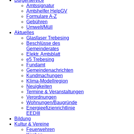
Bürgerservice
Amtssignatur
Amtshelfer HelpGV
Formulare A-Z
Gebühren
Umwelt/Müll
Aktuelles
Glasfaser Trebesing
Beschlüsse des
Gemeinderates
Elektr. Amtsblatt
e5 Trebesing
Fundamt
Gemeindenachrichten
Kundmachungen
Klima-Modellregion
Neuigkeiten
Termine & Veranstaltungen
Verordnungen
Wohnungen/Baugründe
Energieefizienrichtlinie
EEDIII
Bildung
Kultur & Vereine
Feuerwehren