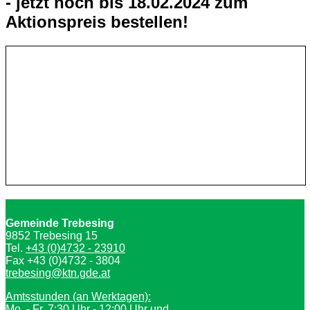
- jetzt noch bis 18.02.2024 zum
Aktionspreis bestellen!
Gemeinde Trebesing
9852 Trebesing 15
Tel.
+43 (0)4732 - 23910
Fax +43 (0)4732 - 3804
trebesing@ktn.gde.at
Amtsstunden (an Werktagen):
Mo. - Fr. 7:30 Uhr - 12:00 Uhr und